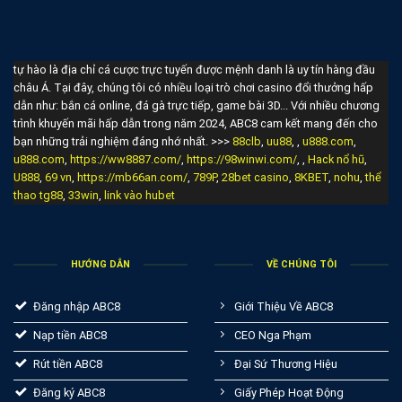
mà
Nâng
bạn
Tầm
nên
Cá
biết
Cược
Online
tự hào là địa chỉ cá cược trực tuyến được mệnh danh là uy tín hàng đầu
Lên
Đẳng
châu Á. Tại đây, chúng tôi có nhiều loại trò chơi casino đổi thưởng hấp
Cấp
dẫn như: bắn cá online, đá gà trực tiếp, game bài 3D... Với nhiều chương
Mới
trình khuyến mãi hấp dẫn trong năm 2024, ABC8 cam kết mang đến cho
bạn những trải nghiệm đáng nhớ nhất. >>>
88clb
,
uu88
, ,
u888.com
,
u888.com
,
https://ww8887.com/
,
https://98winwi.com/
, ,
Hack nổ hũ
,
U888
,
69 vn
,
https://mb66an.com/
,
789P
,
28bet casino
,
8KBET
,
nohu
,
thể
thao tg88
,
33win
,
link vào hubet
HƯỚNG DẪN
VỀ CHÚNG TÔI
Đăng nhập ABC8
Giới Thiệu Về ABC8
Nạp tiền ABC8
CEO Nga Phạm
Rút tiền ABC8
Đại Sứ Thương Hiệu
Đăng ký ABC8
Giấy Phép Hoạt Động